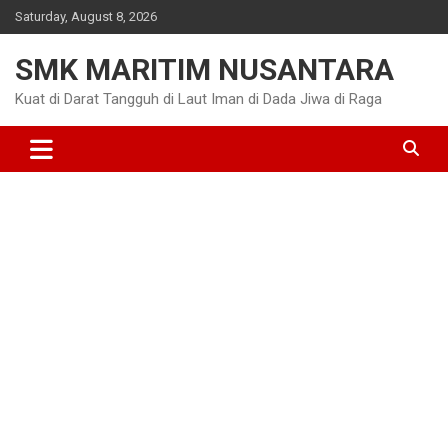
Skip
Saturday, August 8, 2026
to
content
SMK MARITIM NUSANTARA
Kuat di Darat Tangguh di Laut Iman di Dada Jiwa di Raga