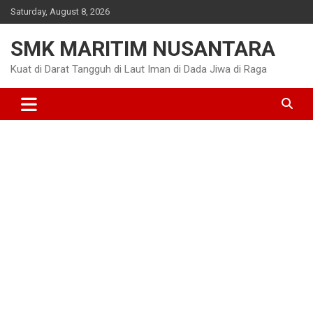
Skip
Saturday, August 8, 2026
to
content
SMK MARITIM NUSANTARA
Kuat di Darat Tangguh di Laut Iman di Dada Jiwa di Raga