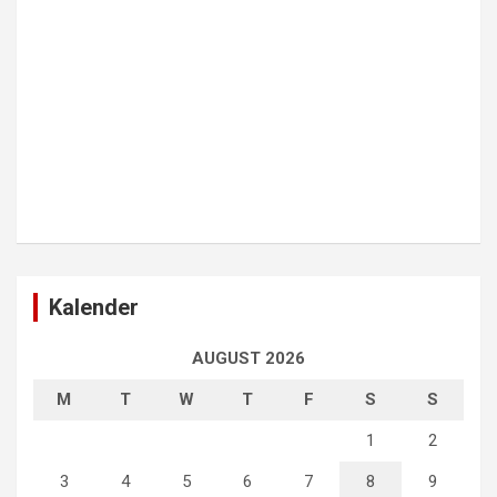
Kalender
AUGUST 2026
M
T
W
T
F
S
S
1
2
3
4
5
6
7
8
9