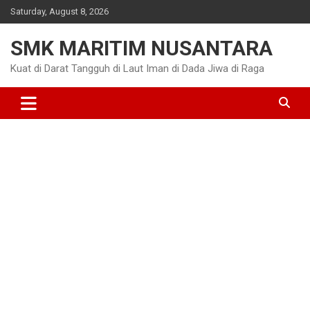
Skip
Saturday, August 8, 2026
to
content
SMK MARITIM NUSANTARA
Kuat di Darat Tangguh di Laut Iman di Dada Jiwa di Raga